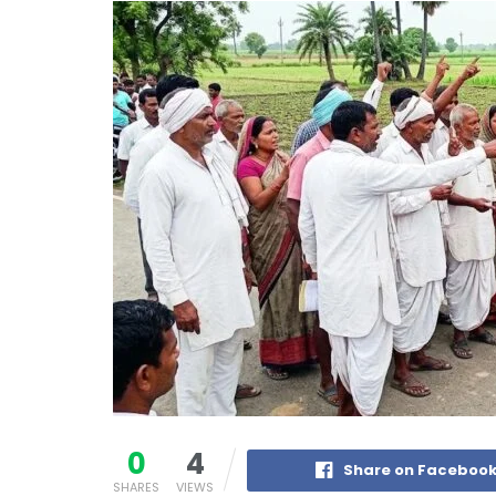
0
4
Share on Faceboo
SHARES
VIEWS