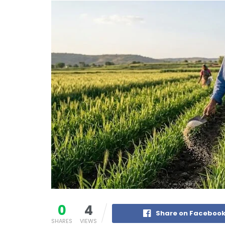
0
4
Share on Faceboo
SHARES
VIEWS