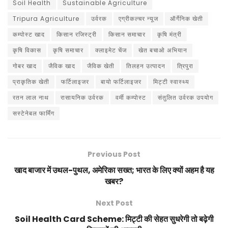
Soil Health
Sustainable Agriculture
Tripura Agriculture
उर्वरक
एग्रीकल्चर न्यूज
ऑर्गेनिक खेती
कम्पोस्ट खाद
किसान रजिस्ट्री
किसान समाचार
कृषि मंत्री
कृषि विकास
कृषि समाचार
क्लाइमेट चेंज
खेत बचाओ अभियान
गोबर खाद
जैविक खाद
जैविक खेती
तिलहन उत्पादन
त्रिपुरा
प्राकृतिक खेती
फर्टिलाइजर
बायो फर्टिलाइजर
मिट्टी स्वास्थ्य
रतन लाल नाथ
रासायनिक उर्वरक
वर्मी कम्पोस्ट
संतुलित उर्वरक उपयोग
सस्टेनेबल फार्मिंग
Previous Post
खाद बाजार में उथल-पुथल, अमेरिका सख्त; भारत के लिए क्यों अहम है यह
खबर?
Next Post
Soil Health Card Scheme: मिट्टी की सेहत सुधरेगी तो बढ़ेगी