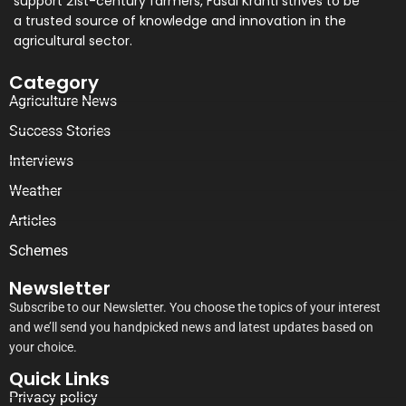
support 21st-century farmers, Fasal Kranti strives to be
a trusted source of knowledge and innovation in the
agricultural sector.
Category
Agriculture News
Success Stories
Interviews
Weather
Articles
Schemes
Newsletter
Subscribe to our Newsletter. You choose the topics of your interest
and we’ll send you handpicked news and latest updates based on
your choice.
Quick Links
Privacy policy