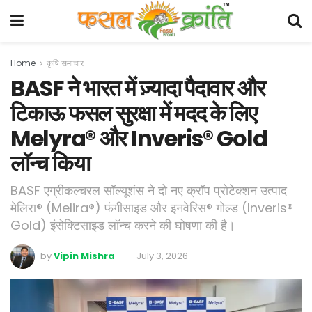
Home
कृषि समाचार
BASF ने भारत में ज़्यादा पैदावार और
टिकाऊ फसल सुरक्षा में मदद के लिए
Melyra® और Inveris® Gold
लॉन्च किया
BASF एग्रीकल्चरल सॉल्यूशंस ने दो नए क्रॉप प्रोटेक्शन उत्पाद
मेलिरा® (Melira®) फंगीसाइड और इनवेरिस® गोल्ड (Inveris®
Gold) इंसेक्टिसाइड लॉन्च करने की घोषणा की है।
by
Vipin Mishra
July 3, 2026