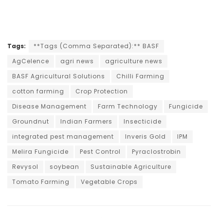
Tags:
**Tags (Comma Separated):** BASF
AgCelence
agri news
agriculture news
BASF Agricultural Solutions
Chilli Farming
cotton farming
Crop Protection
Disease Management
Farm Technology
Fungicide
Groundnut
Indian Farmers
Insecticide
integrated pest management
Inveris Gold
IPM
Melira Fungicide
Pest Control
Pyraclostrobin
Revysol
soybean
Sustainable Agriculture
Tomato Farming
Vegetable Crops