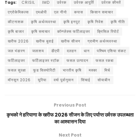
Tags:
CRISIL
IMD
उर्वरक
उर्वरक आपूर्ति
उर्वरक कीमतें
एग्रोकेमिकल्स
एमओपी
एल नीनो
कपास
किसान समाचार
कीटनाशक
कृषि अर्थव्यवस्था
कृषि इनपुट
कृषि निवेश
कृषि नीति
कृषि बाजार
कृषि समाचार
कॉम्प्लेक्स फर्टिलाइजर
क्रिसिल रिपोर्ट
खरीफ 2026
खरीफ बुवाई
खरीफ सीजन
ग्रामीण अर्थव्यवस्था
जल भंडारण
जलाशय
डीएपी
दलहन
धान
पश्चिम एशिया संकट
फर्टिलाइजर
फर्टिलाइजर स्टॉक
फसल उत्पादन
फसल रकबा
फसल सुरक्षा
फूड सिक्योरिटी
भारतीय कृषि
मक्का
मिर्च
मॉनसून 2026
यूरिया
वर्षा पूर्वानुमान
सिंचाई
सोयाबीन
Previous Post
कृभको ने हरियाणा के खरीफ 2026 सीजन के लिए पर्याप्त उर्वरक उपलब्धता
का आश्वासन दिया
Next Post