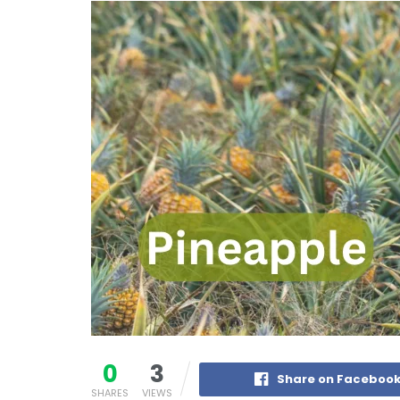
0
3
Share on Faceboo
SHARES
VIEWS