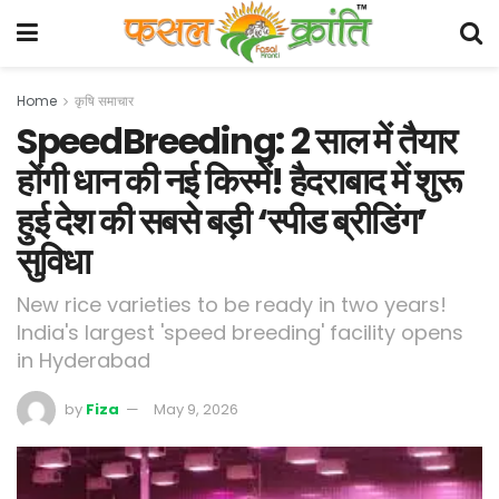
Home
कृषि समाचार
SpeedBreeding: 2 साल में तैयार
होंगी धान की नई किस्में! हैदराबाद में शुरू
हुई देश की सबसे बड़ी ‘स्पीड ब्रीडिंग’
सुविधा
New rice varieties to be ready in two years!
India's largest 'speed breeding' facility opens
in Hyderabad
by
Fiza
May 9, 2026