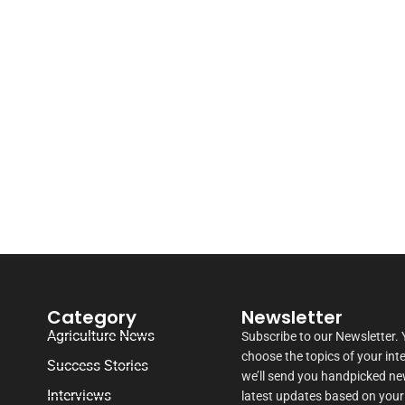
Category
Newsletter
Agriculture News
Subscribe to our Newsletter.
choose the topics of your int
Success Stories
we’ll send you handpicked n
Interviews
latest updates based on your