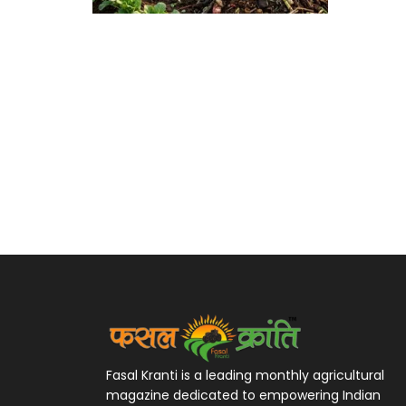
Fasal Kranti is a leading monthly agricultural
magazine dedicated to empowering Indian