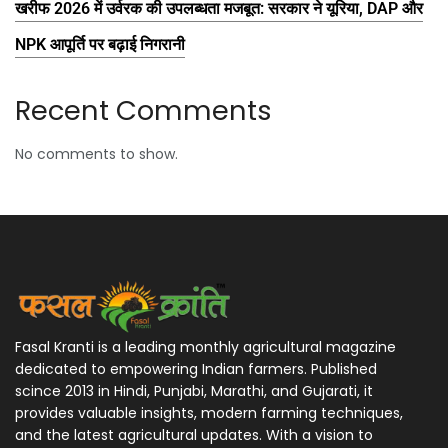
खरीफ 2026 में उर्वरक की उपलब्धता मजबूत: सरकार ने यूरिया, DAP और
NPK आपूर्ति पर बढ़ाई निगरानी
Recent Comments
No comments to show.
Fasal Kranti is a leading monthly agricultural magazine
dedicated to empowering Indian farmers. Published
scince 2013 in Hindi, Punjabi, Marathi, and Gujarati, it
provides valuable insights, modern farming techniques,
and the latest agricultural updates. With a vision to