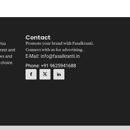
Contact
 You
Promote your brand with Fasalkranti.
erest and
Connect with us for advertising.
E-Mail: info@fasalkranti.in
ews and
 choice.
Phone: +91 9625941688