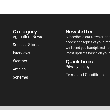
Category
Newsletter
Agriculture News
Subscribe to our Newsletter.
choose the topics of your int
Success Stories
we’ll send you handpicked n
Interviews
latest updates based on your
Quick Links
Weather
Privacy policy
Articles
Terms and Conditions
Schemes