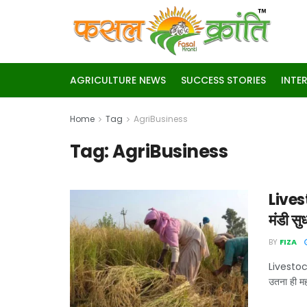
AGRICULTURE NEWS
SUCCESS STORIES
INTE
Home
Tag
AgriBusiness
Tag:
AgriBusiness
Lives
मंडी सु
BY
FIZA
Livestock 
उतना ही महत