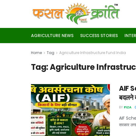
AGRICULTURE NEWS
SUCCESS STORIES
INTE
Home
Tag
Agriculture Infrastructure Fund India
Tag:
Agriculture Infrastru
AIF Sc
बदलने व
BY
FIZA
AIF Scheme
सरकार लगात