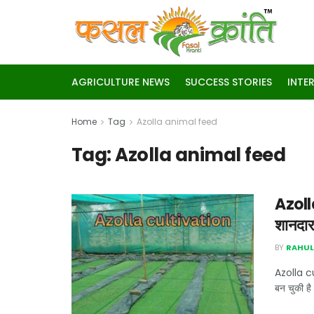
AGRICULTURE NEWS
SUCCESS STORIES
INTE
Home
Tag
Azolla animal feed
Tag:
Azolla animal feed
Azolla
शानदार 
BY
RAHUL
Azolla cu
बन चुकी है