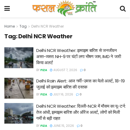
Home
Tag
Delhi NCR Weather
Tag:
Delhi NCR Weather
Delhi NCR Weather: झमाझम बारिश से जनजीवन
अस्त-व्यस्त: NH-9 पर घंटों लगा भीषण जाम, IMD ने जारी
किया अलर्ट
BY
FIZA
AUGUST 7, 2026
0
Delhi Rain Alert: आज गर्मी-उमस का येलो अलर्ट, 18-19
जुलाई को झमाझम बारिश की दस्तक
BY
FIZA
JULY 16, 2026
0
Delhi NCR Weather: दिल्ली-NCR में मौसम का यू-टर्न:
तेज आंधी, झमाझम बारिश और ऑरेंज अलर्ट, लोगों को मिली
गर्मी से बड़ी राहत
BY
FIZA
JUNE 15, 2026
0