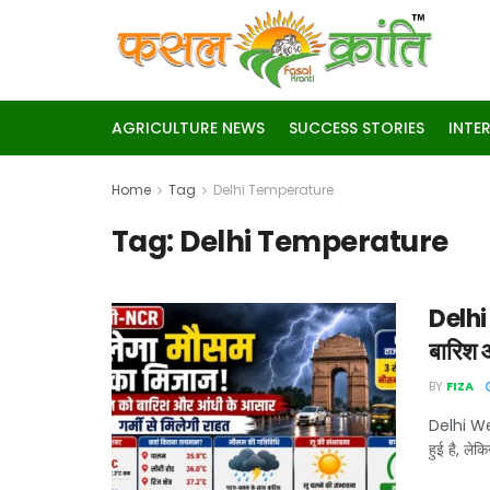
AGRICULTURE NEWS
SUCCESS STORIES
INTE
Home
Tag
Delhi Temperature
Tag:
Delhi Temperature
Delhi 
बारिश औ
BY
FIZA
Delhi Wea
हुई है, लेकि