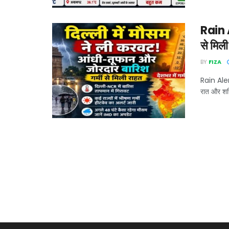
Rain A
से मिली 
BY
FIZA
Rain Alert
रात और शनि