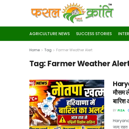
AGRICULTURE NEWS
SUCCESS STORIES
INTE
Home
Tag
Farmer Weather Alert
Tag:
Farmer Weather Aler
Haryan
मौसम ले
बारिश 
BY
FIZA
Haryana Ra
जल्द राहत .