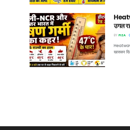
Heatwa
उगल रह
BY
FIZA
Heatwave A
खासकर दिल