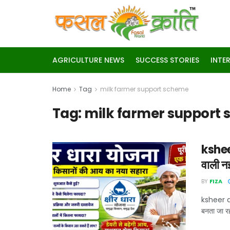
AGRICULTURE NEWS
SUCCESS STORIES
INTE
Home
Tag
milk farmer support scheme
Tag:
milk farmer support
ksheer
वाली न
BY
FIZA
ksheer dh
बनता जा रह