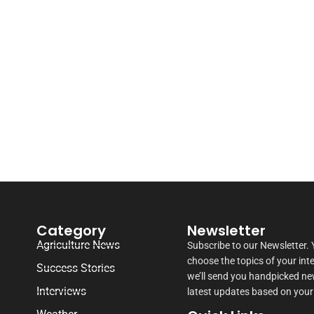
Category
Newsletter
Agriculture News
Subscribe to our Newsletter.
choose the topics of your int
Success Stories
we’ll send you handpicked n
Interviews
latest updates based on your