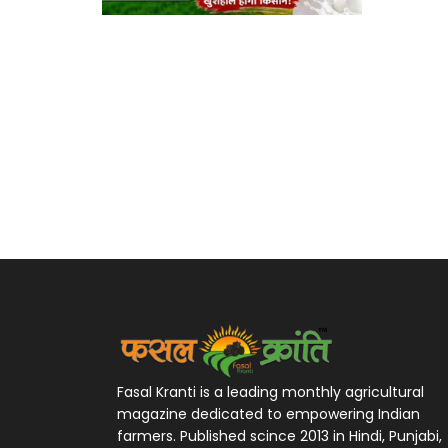
Fasal Kranti is a leading monthly agricultural
magazine dedicated to empowering Indian
farmers. Published scince 2013 in Hindi, Punjabi,