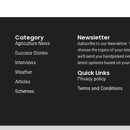
Category
Newsletter
Agriculture News
Subscribe to our Newsletter.
choose the topics of your int
Success Stories
we’ll send you handpicked n
Interviews
latest updates based on your
Quick Links
Weather
Privacy policy
Articles
Terms and Conditions
Schemes