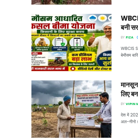
WBCIS 
बनी सर
BY
FIZA
WBCIS Sch
बेमौसम बारि
मानसून
लिए बना
BY
VIPIN
देश में 20
अल-नीनो (E