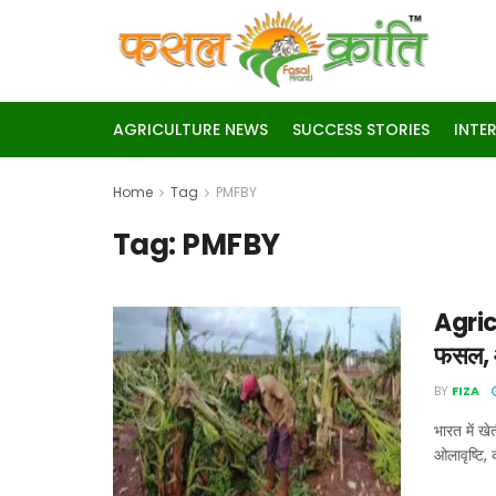
AGRICULTURE NEWS
SUCCESS STORIES
INTE
Home
Tag
PMFBY
Tag:
PMFBY
Agric
फसल, आ
BY
FIZA
भारत में ख
ओलावृष्टि, 