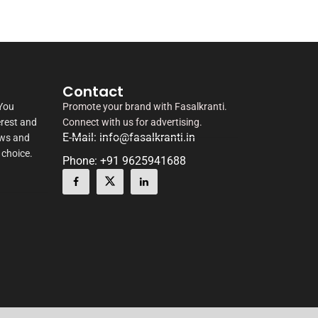
Contact
 You
Promote your brand with Fasalkranti.
erest and
Connect with us for advertising.
E-Mail: info@fasalkranti.in
ews and
 choice.
Phone: +91 9625941688