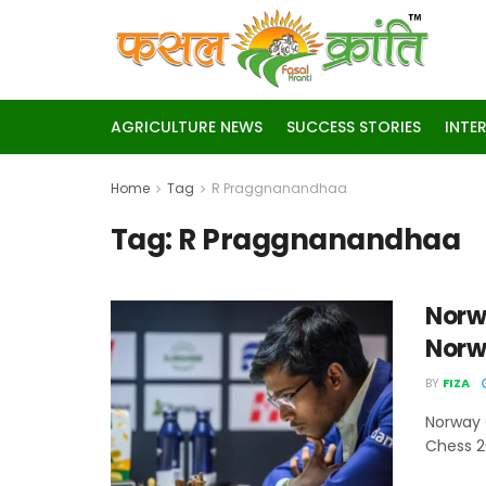
AGRICULTURE NEWS
SUCCESS STORIES
INTE
Home
Tag
R Praggnanandhaa
Tag:
R Praggnanandhaa
Norway
Norway
BY
FIZA
Norway Ch
Chess 2026