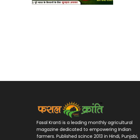
Fasal Kranti is a leading monthly agricultural
magazine dedicated to empowering Indian
farmers. Published scince 2013 in Hindi, Punjabi,