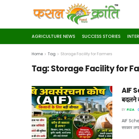
AGRICULTURE NEWS
SUCCESS STORIES
INTE
Home
Tag
Storage Facility for Farmers
Tag:
Storage Facility for 
AIF Sc
बदलने व
BY
FIZA
AIF Scheme
सरकार लगात