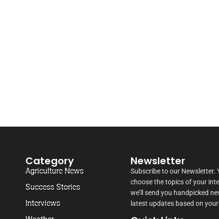
Category
Newsletter
Agriculture News
Subscribe to our Newsletter.
choose the topics of your int
Success Stories
we’ll send you handpicked n
Interviews
latest updates based on your