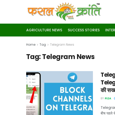
AGRICULTURE NEWS
SUCCESS STORIES
INTE
Home
Tag
Telegram News
Tag:
Telegram News
Teleg
Telegra
की सख्
BY
FIZA
Telegram 
बीच पहले से