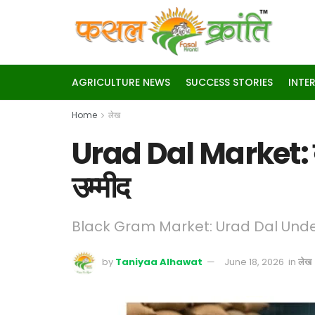
AGRICULTURE NEWS
SUCCESS STORIES
INTE
Home
लेख
Urad Dal Market: दबाव
उम्मीद
Black Gram Market: Urad Dal Unde
by
Taniyaa Alhawat
June 18, 2026
in
लेख