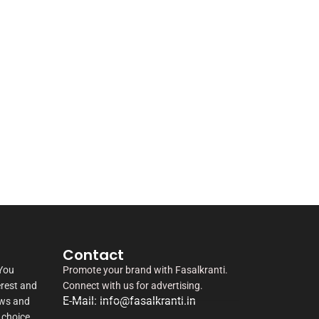
Contact
 You
Promote your brand with Fasalkranti.
erest and
Connect with us for advertising.
E-Mail: info@fasalkranti.in
ews and
 choice.