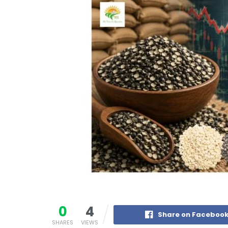
0
4
Share on Faceboo
SHARES
VIEWS