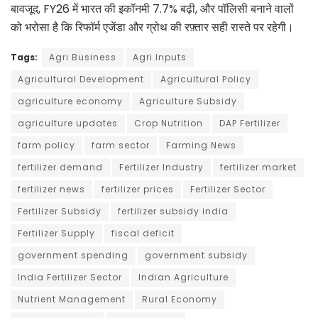
बावजूद, FY26 में भारत की इकॉनमी 7.7% बढ़ी, और पॉलिसी बनाने वालों
को भरोसा है कि रिफॉर्म एजेंडा और ग्रोथ की रफ़्तार सही रास्ते पर रहेगी।
Tags:
Agri Business
Agri Inputs
Agricultural Development
Agricultural Policy
agriculture economy
Agriculture Subsidy
agriculture updates
Crop Nutrition
DAP Fertilizer
farm policy
farm sector
Farming News
fertilizer demand
Fertilizer Industry
fertilizer market
fertilizer news
fertilizer prices
Fertilizer Sector
Fertilizer Subsidy
fertilizer subsidy india
Fertilizer Supply
fiscal deficit
government spending
government subsidy
India Fertilizer Sector
Indian Agriculture
Nutrient Management
Rural Economy