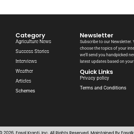
Category
Newsletter
Agriculture News
Subscribe to our Newsletter.
choose the topics of your int
Success Stories
we’ll send you handpicked n
Interviews
latest updates based on your
Quick Links
Weather
Privacy policy
Articles
Terms and Conditions
Schemes
 2026. Fasal Kranti, Inc. All Rights Reserved. Maintained By Fasal