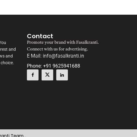
Contact
 You
Promote your brand with Fasalkranti.
erest and
Connect with us for advertising.
E-Mail: info@fasalkranti.in
ews and
 choice.
Phone: +91 9625941688
kranti Team .