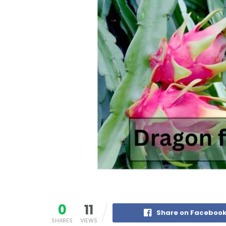
0
11
Share on Faceboo
SHARES
VIEWS