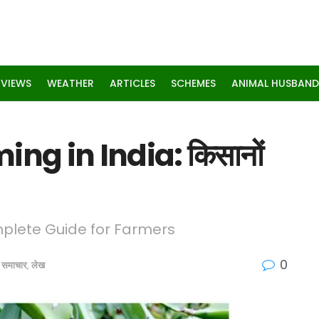
RVIEWS
WEATHER
ARTICLES
SCHEMES
ANIMAL HUSBAND
ng in India: किसानों
mplete Guide for Farmers
0
ि समाचार
,
लेख