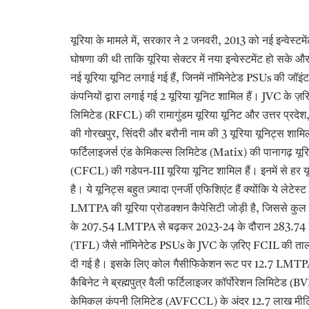
यूरिया के मामले में
सरकार ने
जनवरी
को नई इन्वेस्टमे
,
2
, 2013
घोषणा की थी ताकि यूरिया सेक्टर में नया इन्वेस्टमेंट हो सके औ
नई यूरिया यूनिट लगाई गई हैं
जिनमें नॉमिनेटेड
की जॉइंट 
,
PSUs
कंपनियों द्वारा लगाई गई
यूरिया यूनिट शामिल हैं।
के ज़र
2
JVC
लिमिटेड (
की रामागुंडम यूरिया यूनिट और उत्तर प्रदेश
RFCL)
की गोरखपुर
सिंदरी और बरौनी नाम की
यूरिया यूनिट्स शामिल 
,
3
फर्टिलाइजर्स एंड केमिकल्स लिमिटेड (
की पानागढ़ यूर
Matix)
(
की गडेपन-
यूरिया यूनिट शामिल हैं। इनमें से हर 
CFCL)
III
है। ये यूनिट्स बहुत ज़्यादा एनर्जी एफिशिएंट हैं क्योंकि ये लेट
की यूरिया प्रोडक्शन कैपेसिटी जोड़ी है
जिससे कुल स
LMTPA
,
के
से बढ़कर
के दौरान
207.54 LMTPA
2023-24
283.7
(
जैसे नॉमिनेटेड
के
के ज़रिए
की ताल
TFL)
PSUs
JVC
FCIL
दी गई है। इसके लिए कोल गैसीफिकेशन रूट पर
12.7 LMT
कैबिनेट ने ब्रह्मपुत्र वैली फर्टिलाइजर कॉर्पोरेशन लिमिटेड (
BV
केमिकल कंपनी लिमिटेड (
के अंदर
लाख मीट्
AVFCCL)
12.7