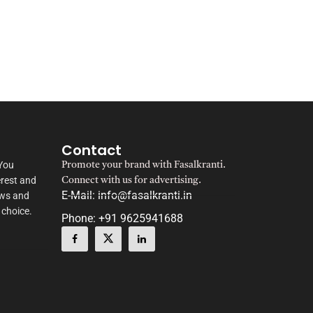
Contact
 You
Promote your brand with Fasalkranti.
erest and
Connect with us for advertising.
E-Mail: info@fasalkranti.in
ews and
 choice.
Phone: +91 9625941688