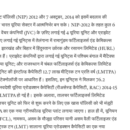
ंट पॉलिसी (
और
अक्टूबर
को इसमें बदलाव की
NIP) 2012
7
, 2014
र भारत यूरिया सेक्टर में आत्मनिर्भर बन सके।
के तहत कुल
NIP-2012
6
वेंचर कंपनियों (
के ज़रिए लगाई गई
यूरिया यूनिट और प्राइवेट
JVC)
4
िए लगाई गई यूनिट्स में तेलंगाना में रामागुंडम फर्टिलाइजर्स एंड केमिकल्स
झारखंड और बिहार में हिंदुस्तान उर्वरक और रसायन लिमिटेड (
,
HURL)
हैं। प्राइवेट कंपनियों द्वारा लगाई गई यूनिट्स में पश्चिम बंगाल में मैटिक्स
िया यूनिट
और राजस्थान में चंबल फर्टिलाइजर्स एंड केमिकल्स लिमिटेड
;
यूनिट की इंस्टॉल्ड कैपेसिटी
लाख मीट्रिक टन प्रति वर्ष (
12.7
LMTPA)
ेस्ट टेक्नोलॉजी पर आधारित हैं। इसलिए
इन यूनिट्स ने मिलकर
,
76.2
्वदेशी यूरिया प्रोडक्शन कैपेसिटी (रीअसेस्ड कैपेसिटी
, RAC) 2014-15
हो गई है। इसके अलावा
तालचर फर्टिलाइजर्स लिमिटेड
4 LMTPA
,
चर यूनिट को फिर से शुरू करने के लिए एक खास पॉलिसी को भी मंज़ूरी
का एक नया ग्रीनफील्ड यूरिया प्लांट लगाया जाएगा। हाल ही में
यूनियन
PA
,
नामरूप
असम के मौजूदा परिसर यानी असम वैली फर्टिलाइजर एंड
FCL),
,
रिक टन (
सालाना यूरिया प्रोडक्शन कैपेसिटी का एक नया
LMT)