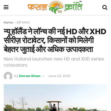
Home
कृषि समाचार
न्यू हॉलैंड ने लॉन्च की नई HD और XHD
सीरीज़ रोटावेटर, किसानों को मिलेगी
बेहतर जुताई और अधिक उत्पादकता
New Holland launches new HD and XHD series
rotavators
by
Emran Khan
June 24, 2026