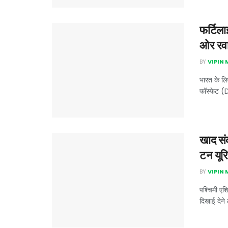
फर्टिल
ओर रव
BY
VIPIN
भारत के लि
फॉस्फेट (
खाद सं
टन यूर
BY
VIPIN
पश्चिमी एश
दिखाई देने 