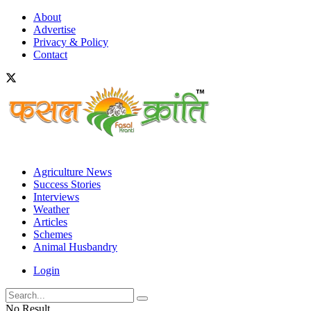
About
Advertise
Privacy & Policy
Contact
Agriculture News
Success Stories
Interviews
Weather
Articles
Schemes
Animal Husbandry
Login
No Result