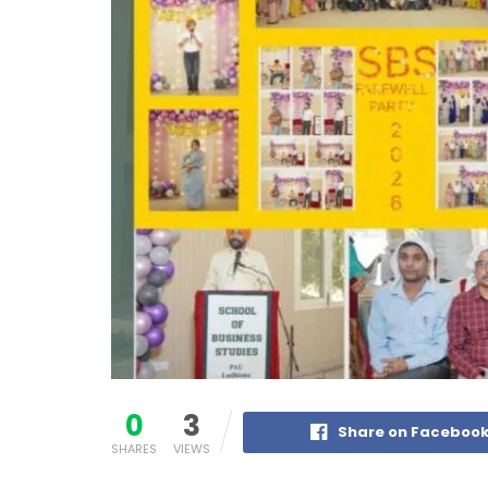
0
3
Share on Faceboo
SHARES
VIEWS