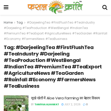
Home
Tag
#DarjeelingTea #FirstFlushTea #TeaIndustry
#Darjeeling #TeaProduction #WestBengal #IndianTea
#PremiumTea #TeaExport #AgricultureNews #TeaGarden #Rainfall
#Economy #FarmersNews #TeaBusiness
Tag:
#DarjeelingTea #FirstFlushTea
#TeaIndustry #Darjeeling
#TeaProduction #WestBengal
#IndianTea #PremiumTea #TeaExport
#AgricultureNews #TeaGarden
#Rainfall #Economy #FarmersNews
#TeaBusiness
सूखे खेतों में Aloe Vera Farming का बेहतर विकल्प
BY
TANIYAA ALHAWAT
JULY 2, 2026
0