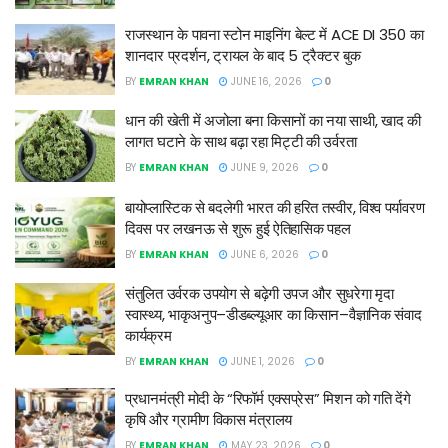
राजस्थान के पावना स्टोन माइनिंग बेल्ट में ACE DI 350 का
शानदार प्रदर्शन, ट्रायल के बाद 5 ट्रैक्टर बुक
BY
EMRAN KHAN
JUNE 16, 2026
0
धान की खेती में अजोला बना किसानों का नया साथी, खाद की
लागत घटाने के साथ बढ़ा रहा मिट्टी की उर्वरता
BY
EMRAN KHAN
JUNE 9, 2026
0
बायोप्लास्टिक से बदलेगी भारत की हरित तस्वीर, विश्व पर्यावरण
दिवस पर लखनऊ से शुरू हुई ऐतिहासिक पहल
BY
EMRAN KHAN
JUNE 6, 2026
0
संतुलित उर्वरक उपयोग से बढ़ेगी उपज और सुधरेगा मृदा
स्वास्थ्य, भाकृअनुप–डीडब्ल्यूआर का किसान–वैज्ञानिक संवाद
कार्यक्रम
BY
EMRAN KHAN
JUNE 1, 2026
0
प्रधानमंत्री मोदी के “रिफॉर्म एक्सप्रेस” मिशन को गति देंगे
कृषि और ग्रामीण विकास मंत्रालय
BY
EMRAN KHAN
MAY 23, 2026
0