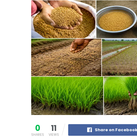
0
11
Share on Faceboo
SHARES
VIEWS