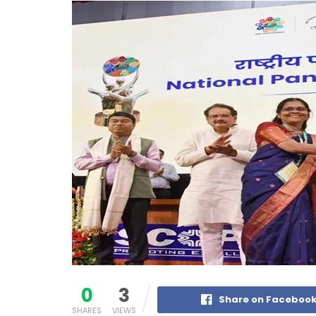
0
3
Share on Faceboo
SHARES
VIEWS