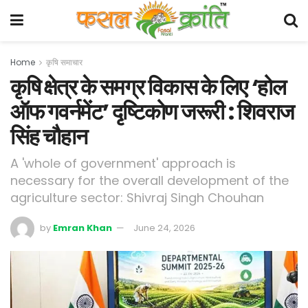
Home
कृषि समाचार
कृषि क्षेत्र के समग्र विकास के लिए ‘होल
ऑफ गवर्नमेंट’ दृष्टिकोण जरूरी : शिवराज
सिंह चौहान
A 'whole of government' approach is
necessary for the overall development of the
agriculture sector: Shivraj Singh Chouhan
by
Emran Khan
June 24, 2026