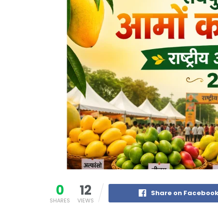
0
12
Share on Faceboo
SHARES
VIEWS