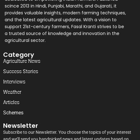
scince 2013 in Hindi, Punjabi, Marathi, and Gujarati, it
provides valuable insights, modern farming techniques,
and the latest agricultural updates. With a vision to
support 21st-century farmers, Fasal Kranti strives to be
a trusted source of knowledge and innovation in the
agricultural sector.
Category
Agriculture News
Success Stories
Interviews
Weather
Articles
Schemes
Newsletter
Subscribe to our Newsletter. You choose the topics of your interest
and we’ll send you handpicked news and latest updates based on