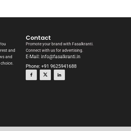
Contact
 You
Promote your brand with Fasalkranti.
erest and
Connect with us for advertising.
E-Mail: info@fasalkranti.in
ews and
 choice.
Phone: +91 9625941688