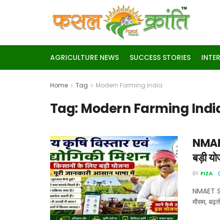
AGRICULTURE NEWS
SUCCESS STORIES
INTE
Home
Tag
Modern Farming India
Tag:
Modern Farming Indi
NMAET
बड़ी य
BY
FIZA
NMAET Sch
मौसम, बढ़त