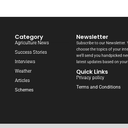
Category
Newsletter
Agriculture News
Subscribe to our Newsletter.
choose the topics of your int
Success Stories
we’ll send you handpicked n
Interviews
latest updates based on your
Quick Links
Weather
Privacy policy
Articles
Terms and Conditions
Schemes