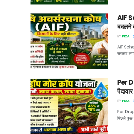
AIF Sc
बदलने व
BY
FIZA
AIF Scheme
सरकार लगात
Per D
पैदावार
BY
FIZA
Per Drop 
पिछले कुछ वर