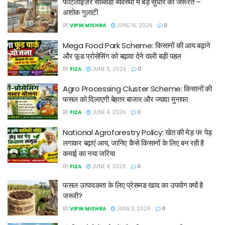
फर्टिलाइज़र सब्सिडी व्यवस्था में बड़े सुधार की जरूरत –
अशोक गुलाटी
BY
VIPIN MISHRA
JUNE 16, 2026
0
Mega Food Park Scheme: किसानों की आय बढ़ाने
और फूड प्रोसेसिंग को बढ़ावा देने वाली बड़ी पहल
BY
FIZA
JUNE 5, 2026
0
Agro Processing Cluster Scheme: किसानों की
फसल को दिलाएगी बेहतर बाजार और ज्यादा मुनाफा
BY
FIZA
JUNE 4, 2026
0
National Agroforestry Policy: खेत की मेड़ पर पेड़
लगाकर बढ़ाएं आय, जानिए कैसे किसानों के लिए बन रही है
कमाई का नया जरिया
BY
FIZA
JUNE 4, 2026
0
फसल उत्पादकता के लिए प्रेसमड खाद का उपयोग क्यों है
जरूरी?
BY
VIPIN MISHRA
JUNE 3, 2026
0