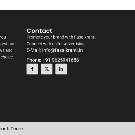
Contact
 You
Promote your brand with Fasalkranti.
erest and
Connect with us for advertising.
E-Mail: info@fasalkranti.in
ews and
 choice.
Phone: +91 9625941688
kranti Team .